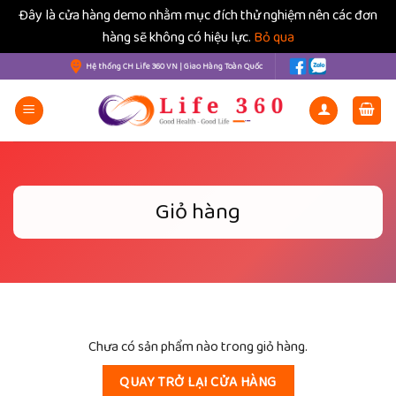
Đây là cửa hàng demo nhằm mục đích thử nghiệm nên các đơn
hàng sẽ không có hiệu lực.
Bỏ qua
Bỏ
Hệ thống CH Life 360 VN | Giao Hàng Toàn Quốc
qua
nội
dung
Giỏ hàng
Chưa có sản phẩm nào trong giỏ hàng.
QUAY TRỞ LẠI CỬA HÀNG