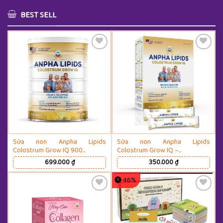
BEST SELL
Thêm Yêu Thích
Thêm Yêu Thích
Sữa non Anpha Lipids
Sữa non Anpha Lipids
Colostrum Grow IQ 900…
Colostrum Grow IQ –…
699.000
₫
350.000
₫
46%
Thêm Yêu Thích
Thêm Yêu Thích