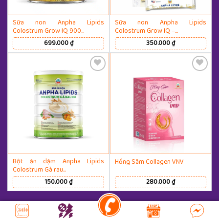
Sữa non Anpha Lipids
Sữa non Anpha Lipids
Colostrum Grow IQ 900…
Colostrum Grow IQ –…
699.000
₫
350.000
₫
Thêm Yêu Thích
Thêm Yêu Thích
Bột ăn dặm Anpha Lipids
Hồng Sâm Collagen VNV
Colostrum Gà rau…
150.000
₫
280.000
₫