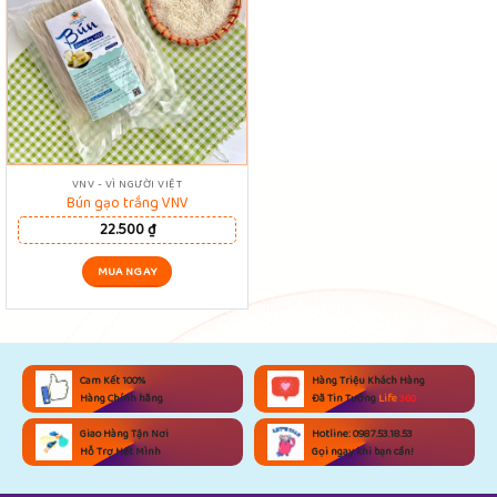
VNV - VÌ NGƯỜI VIỆT
Bún gạo trắng VNV
22.500
₫
MUA NGAY
Cam Kết 100%
Hàng Triệu Khách Hàng
Hàng Chính hãng
Đã Tin Tưởng
Life
360
Giao Hàng Tận Nơi
Hotline: 0987.53.18.53
Hỗ Trợ Hết Mình
Gọi ngay khi bạn cần!