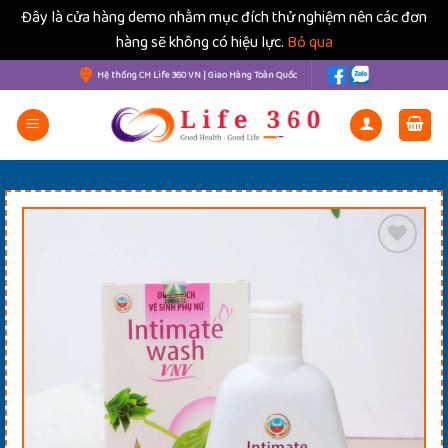
Đây là cửa hàng demo nhằm mục đích thử nghiệm nên các đơn
hàng sẽ không có hiệu lực.
Bỏ qua
Bỏ
Hệ thống CH Life 360 VN | Giao Hàng Toàn Quốc
qua
nội
dung
Thêm Yêu Thích