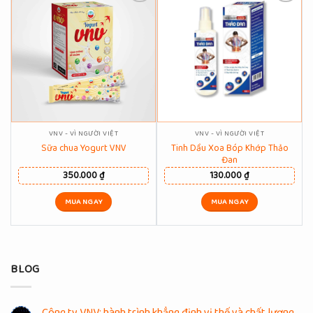
Thêm Yêu Thích
Thêm Yêu Thích
VNV - VÌ NGƯỜI VIỆT
VNV - VÌ NGƯỜI VIỆT
Sữa chua Yogurt VNV
Tinh Dầu Xoa Bóp Khớp Thảo
Đan
350.000
₫
130.000
₫
MUA NGAY
MUA NGAY
BLOG
Công ty VNV: hành trình khẳng định vị thế và chất lượng