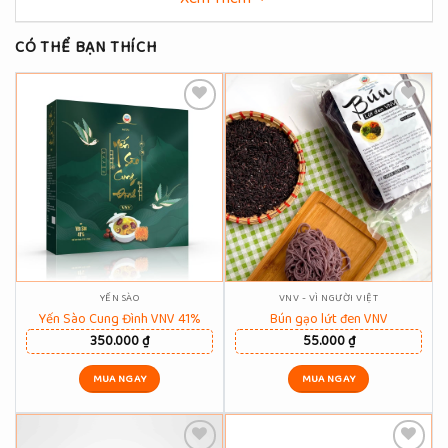
CÓ THỂ BẠN THÍCH
Thêm Yêu Thích
Thêm Yêu Thích
YẾN SÀO
VNV - VÌ NGƯỜI VIỆT
Yến Sào Cung Đình VNV 41%
Bún gạo lứt đen VNV
350.000
₫
55.000
₫
MUA NGAY
MUA NGAY