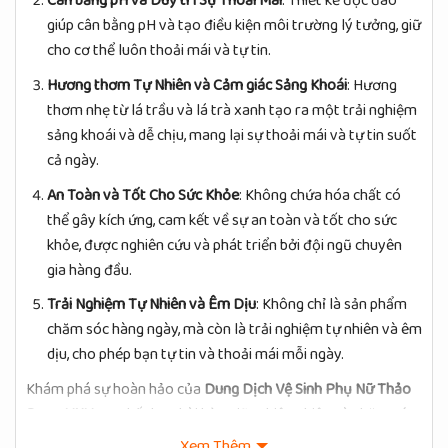
Cân bằng pH và Duy trì Sự Thoải Mái
: Thiết kế độc đáo
giúp cân bằng pH và tạo điều kiện môi trường lý tưởng, giữ
cho cơ thể luôn thoải mái và tự tin.
Hương thơm Tự Nhiên và Cảm giác Sảng Khoái
: Hương
thơm nhẹ từ lá trầu và lá trà xanh tạo ra một trải nghiệm
sảng khoái và dễ chịu, mang lại sự thoải mái và tự tin suốt
cả ngày.
An Toàn và Tốt Cho Sức Khỏe
: Không chứa hóa chất có
thể gây kích ứng, cam kết về sự an toàn và tốt cho sức
khỏe, được nghiên cứu và phát triển bởi đội ngũ chuyên
gia hàng đầu.
Trải Nghiệm Tự Nhiên và Êm Dịu
: Không chỉ là sản phẩm
chăm sóc hàng ngày, mà còn là trải nghiệm tự nhiên và êm
dịu, cho phép bạn tự tin và thoải mái mỗi ngày.
Khám phá sự hoàn hảo của
Dung Dịch Vệ Sinh Phụ Nữ Thảo
Dược VNV
– sự kết hợp hài hòa giữa thiên nhiên và chăm sóc
sức khỏe đặc biệt. Chọn sự tự nhiên, chọn sức khỏe!
Xem Thêm