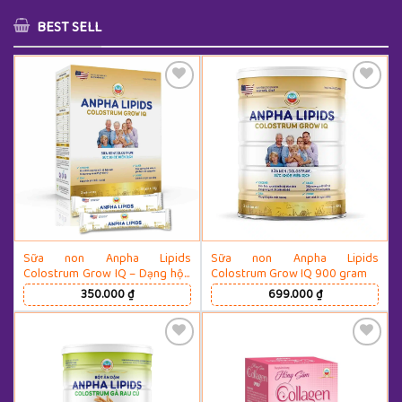
BEST SELL
Thêm Yêu Thích
Thêm Yêu Thích
Sữa non Anpha Lipids
Sữa non Anpha Lipids
Colostrum Grow IQ – Dạng hộp
Colostrum Grow IQ 900 gram
giấy 430 gram
350.000
₫
699.000
₫
Thêm Yêu Thích
Thêm Yêu Thích