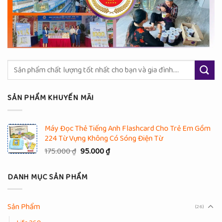
Tìm
kiếm:
SẢN PHẨM KHUYẾN MÃI
Máy Đọc Thẻ Tiếng Anh Flashcard Cho Trẻ Em Gồm
224 Từ Vựng Không Có Sóng Điện Từ
Giá
Giá
175.000
₫
95.000
₫
gốc
hiện
là:
tại
DANH MỤC SẢN PHẨM
175.000 ₫.
là:
95.000 ₫.
Sản Phẩm
(26)