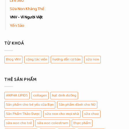
Life 360
Sữa Non Kháng Thể
VNV - Vì Người Việt
Yến Sào
TỪ KHOÁ
Blog VNV
cộng tác viên
hướng dẫn cơ bản
sữa non
THẺ SẢN PHẨM
ANPHA LIPIDS
collagen
hạt dinh dưỡng
Sản phẩm cho bé yêu của Bạn
Sản phẩm dành cho Nữ
Sản Phẩm Thảo Dược
sửa non cho mọi nhà
sữa chua
sữa non cho trẻ
sữa non colostrum
thực phẩm