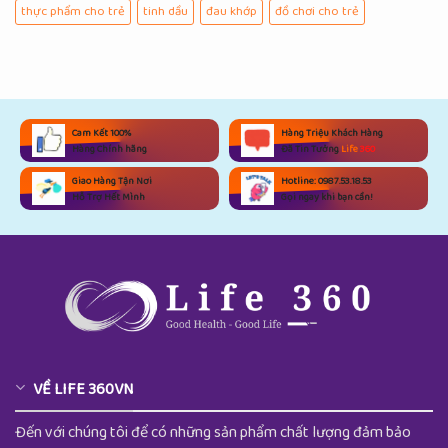
thực phẩm cho trẻ
tinh dầu
đau khớp
đồ chơi cho trẻ
Cam Kết 100%
Hàng Triệu Khách Hàng
Hàng Chính hãng
Đã Tin Tưởng
Life
360
Giao Hàng Tận Nơi
Hotline: 0987.53.18.53
Hỗ Trợ Hết Mình
Gọi ngay khi bạn cần!
VỀ LIFE 360VN
Đến với chúng tôi để có những sản phẩm chất lượng đảm bảo