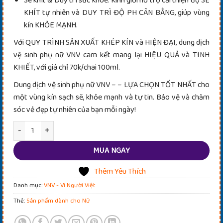
Se khít & Duy trì sức khoẻ: Kinh giới hỗ trợ cải thiện độ SE
KHÍT tự nhiên và DUY TRÌ ĐỘ PH CÂN BẰNG, giúp vùng
kín KHỎE MẠNH.
Với QUY TRÌNH SẢN XUẤT KHÉP KÍN và HIỆN ĐẠI, dung dịch
vệ sinh phụ nữ VNV cam kết mang lại HIỆU QUẢ và TINH
KHIẾT, với giá chỉ 70k/chai 100ml.
Dung dịch vệ sinh phụ nữ VNV – – LỰA CHỌN TỐT NHẤT cho
một vùng kín sạch sẽ, khỏe mạnh và tự tin. Bảo vệ và chăm
sóc vẻ đẹp tự nhiên của bạn mỗi ngày!
Dung dịch vệ sinh phụ nữ VNV số lượng
MUA NGAY
Thêm Yêu Thích
Danh mục:
VNV - Vì Người Việt
Thẻ:
Sản phẩm dành cho Nữ