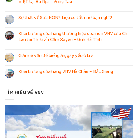
VIỆT tại Bà Rịa – Vũng Tàu
Sự thật về Sữa NON? Liệu có tốt như bạn nghĩ?
Khai trương cửa hàng thương hiệu sữa non VNV của Chị
Lan tại Thị trấn Cẩm Xuyên – tỉnh Hà Tĩnh
Giải mã vấn đề biếng ăn, gầy yếu ở trẻ
Khai trương cửa hàng VNV Hà Châu – Bắc Giang
TÌM HIỂU VỀ VNV