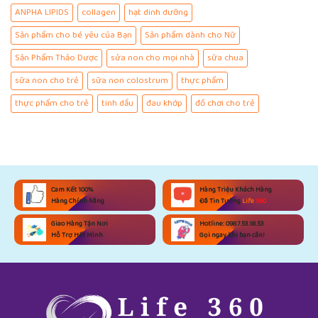
ANPHA LIPIDS
collagen
hạt dinh dưỡng
Sản phẩm cho bé yêu của Bạn
Sản phẩm dành cho Nữ
Sản Phẩm Thảo Dược
sửa non cho mọi nhà
sữa chua
sữa non cho trẻ
sữa non colostrum
thực phẩm
thực phẩm cho trẻ
tinh dầu
đau khớp
đồ chơi cho trẻ
Cam Kết 100%
Hàng Triệu Khách Hàng
Hàng Chính hãng
Đã Tin Tưởng
Life
360
Giao Hàng Tận Nơi
Hotline: 0987.53.18.53
Hỗ Trợ Hết Mình
Gọi ngay khi bạn cần!