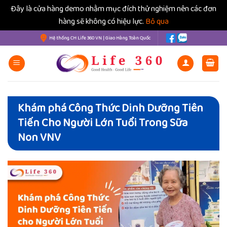
Đây là cửa hàng demo nhằm mục đích thử nghiệm nên các đơn
hàng sẽ không có hiệu lực.
Bỏ qua
Bỏ
Hệ thống CH Life 360 VN | Giao Hàng Toàn Quốc
qua
nội
dung
Khám phá Công Thức Dinh Dưỡng Tiên
Tiến Cho Người Lớn Tuổi Trong Sữa
Non VNV