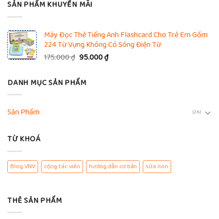
SẢN PHẨM KHUYẾN MÃI
Máy Đọc Thẻ Tiếng Anh Flashcard Cho Trẻ Em Gồm
224 Từ Vựng Không Có Sóng Điện Từ
Giá
Giá
175.000
₫
95.000
₫
gốc
hiện
là:
tại
DANH MỤC SẢN PHẨM
175.000 ₫.
là:
95.000 ₫.
Sản Phẩm
(26)
TỪ KHOÁ
Blog VNV
cộng tác viên
hướng dẫn cơ bản
sữa non
THẺ SẢN PHẨM